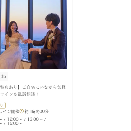
(木)
特典あり】ご自宅にいながら気軽
ライン＆電話相談！
り
ライン開催
約
1時間00分
〜
12:00〜
13:00〜
〜
15:00〜