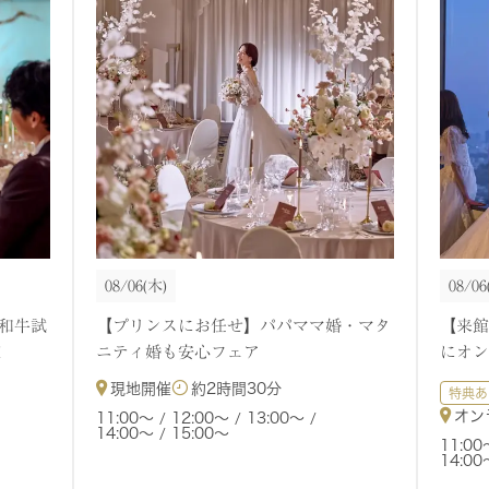
08/06
(木)
08/06
和牛試
【プリンスにお任せ】パパママ婚・マタ
【来館
！
ニティ婚も安心フェア
にオン
現地開催
約
2時間30分
特典あ
オン
11:00〜
12:00〜
13:00〜
14:00〜
15:00〜
11:00
14:00