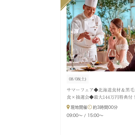
08/08
(土)
サマーフェア◆北海道食材＆黒毛
食×抽選会◆最大144万円特典付
現地開催
約
3時間00分
09:00〜
15:00〜