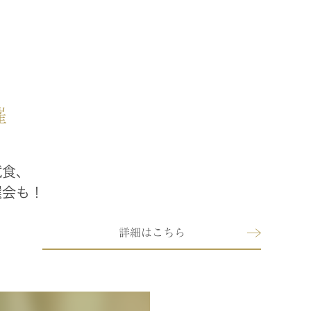
催
！
試食、
選会も！
詳細はこちら