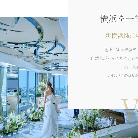
横浜を一
新横浜No
地上140m横浜
自然光が入るスカイチャ
ム、ス
かけがえのないSK